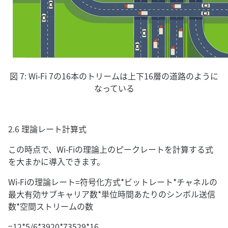
図 7: Wi-Fi 7の16本のトリームは上下16層の道路のように
なっている
2.6 理論レート計算式
この時点で、Wi-Fiの理論上のピークレートを計算する式
を大まかに導入できます。
Wi-Fiの理論レート=符号化方式*ビットレート*チャネルの
最大有効サブキャリア数*単位時間あたりのシンボル送信
数*空間ストリームの数
=12*5/6*3920*73529*16