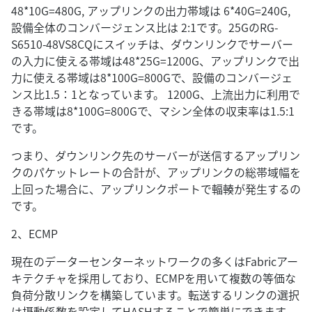
48*10G=480G, アップリンクの出力帯域は 6*40G=240G,
設備全体のコンバージェンス比は 2:1です。25GのRG-
S6510-48VS8CQにスイッチは、ダウンリンクでサーバー
の入力に使える帯域は48*25G=1200G、アップリンクで出
力に使える帯域は8*100G=800Gで、設備のコンバージェ
ンス比1.5：1となっています。 1200G、上流出力に利用で
きる帯域は8*100G=800Gで、マシン全体の収束率は1.5:1
です。
つまり、ダウンリンク先のサーバーが送信するアップリン
クのパケットレートの合計が、アップリンクの総帯域幅を
上回った場合に、アップリンクポートで輻輳が発生するの
です。
2、ECMP
現在のデーターセンターネットワークの多くはFabricアー
キテクチャを採用しており、ECMPを用いて複数の等価な
負荷分散リンクを構築しています。転送するリンクの選択
は摂動係数を設定してHASHすることで簡単にできます