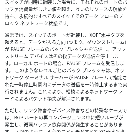
スイッチが同時に輻輳した場合に、それぞれのポートのバ
ッファ消費量がしきい値を超え、互いのリソースの解放を
待ち、永続的なすべてのスイッチでのデータ フローのブ
ロック ネットワーク状態です。
通常では、スイッチのポートが輻輳し、XOFF水平タブを
超えると、データが入る方向 (つまり、ダウンストリーム)
が PAUSE フレームのバック プレッシャを送信し、アップ
ストリーム デバイスはその後データの送信を停止しま
す。ローカル ポートの場合、PAUSE フレームを受信しま
す。 このようなレベルごとのバック プレッシャは、ネッ
トワーク ターミナル サーバーが PAUSE フレームで指定さ
れた一時停止時間内にデータの送信を一時停止するまで実
行されません。これにより、輻輳によるネットワーク ノ
ードによるパケット損失が解消されます。
ただし、リンク障害やデバイス障害などの特殊なケースで
は、BGP ルートの再コンバージェンス中に短いループが
発生し、循環バッファ依存関係が発生することがありま
す。 下図のように、4 台のスイッチがすべて XOFF水平タ