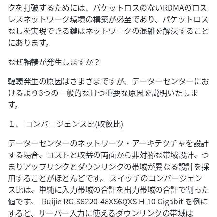
クを打破するためには、パケットロスのないRDMAのロス
レスネットワーク環境の構築が必至であり、パケットロス
なしを実現できる鍵はネットワークの混雑を解決すること
にあります。
なぜ輻輳が発生しますか？
輻輳発生の原因はさまざまですが、データーセンターにお
けるより3つの一般的な且つ重要な原因を説明いたしま
す。
１、 コンバージェンス比(収斂比)
データーセンターのネットワーク・アーキテクチャを設計
する場合、コストと収益の両面から非対称な帯域設計、つ
まりアップリンクとダウンリンクの帯域が異なる設計を採
用することがほとんどです。 スイッチのコンバージェン
ス比は、単純に入力帯域の合計を出力帯域の合計で割った
値です。 Ruijie RG-S6220-48XS6QXS-H 10 Gigabit を例に
すると、サーバー入力に使えるダウンリンクの帯域は