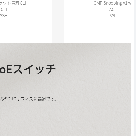
ウド管理CLI
IGMP Snooping v1/v2
CLI
ACL
SSH
SSL
PoEスイッチ
やSOHOオフィスに最適です。