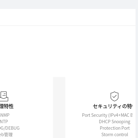
理特性
セキュリティの特性
SNMP
Port Security (IPv4+MAC Bin
NTP
DHCP Snooping
OG/DEBUG
Protection Port
eb管理
Storm control