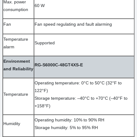
Max. power
60 W
consumption
Fan
Fan speed regulating and fault alarming
Temperature
Supported
alarm
Environment
RG-S6000C-48GT4XS-E
and Reliability
Operating temperature: 0°C to 50°C (32°F to
122°F)
Temperature
Storage temperature: –40°C to +70°C (–40°F to
+158°F)
Operating humidity: 10% to 90% RH
Humidity
Storage humidity: 5% to 95% RH