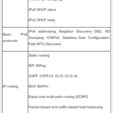
IPv6 DHCP client
IPv6 DHCP relay
IPv6 addressing, Neighbor Discovery (ND), ND
Basic IPv6
Snooping, ICMPv6, Stateless Auto Configuration,
protocols
Path MTU Discovery
Static routing
RIP, RIPng
OSPF, OSPFv3, IS-IS, IS-IS v6
IP routing
BGP, BGP4+
Equal-cost multi-path routing (ECMP)
Packet-based and traffic-based load balancing