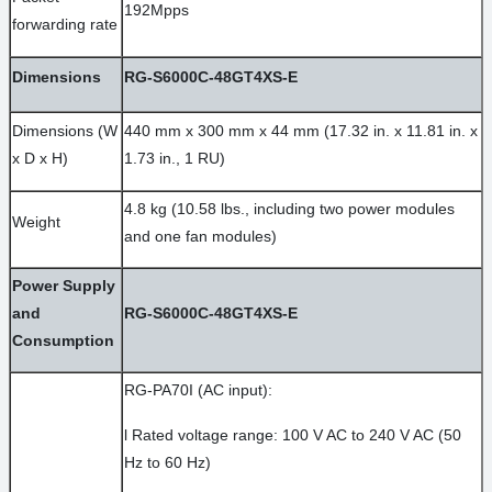
192Mpps
forwarding rate
Dimensions
RG-S6000C-48GT4XS-E
Dimensions (W
440 mm x 300 mm x 44 mm (17.32 in. x 11.81 in. x
x D x H)
1.73 in., 1 RU)
4.8 kg (10.58 lbs., including two power modules
Weight
and one fan modules)
Power Supply
and
RG-S6000C-48GT4XS-E
Consumption
RG-PA70I (AC input):
l
Rated voltage range: 100 V AC to 240 V AC (50
Hz to 60 Hz)