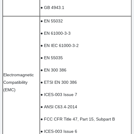
●
GB 4943.1
●
EN 55032
●
EN 61000-3-3
●
EN IEC 61000-3-2
●
EN 55035
●
EN 300 386
Electromagnetic
Compatibility
●
ETSI EN 300 386
(EMC)
●
ICES-003 Issue 7
●
ANSI C63.4-2014
●
FCC CFR Title 47, Part 15, Subpart B
●
ICES-003 Issue 6