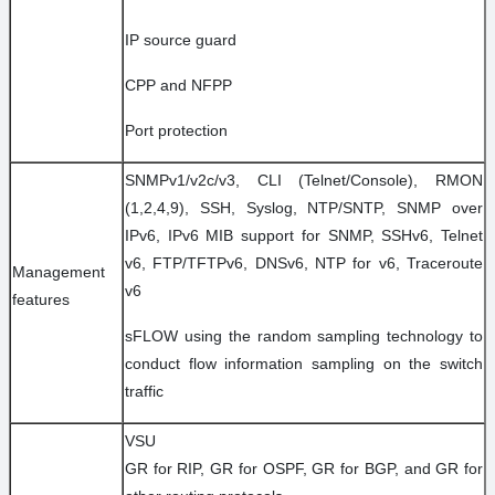
IP source guard
CPP and NFPP
Port protection
SNMPv1/v2c/v3, CLI (Telnet/Console), RMON
(1,2,4,9), SSH, Syslog, NTP/SNTP, SNMP over
IPv6, IPv6 MIB support for SNMP, SSHv6, Telnet
v6, FTP/TFTPv6, DNSv6, NTP for v6, Traceroute
Management
v6
features
sFLOW using the random sampling technology to
conduct flow information sampling on the switch
traffic
VSU
GR for RIP, GR for OSPF, GR for BGP, and GR for