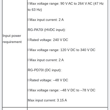
l
Max voltage range: 90 V AC to 264 V AC (47 Hz
to 63 Hz)
l
Max input current: 2 A
RG-PA70I (HVDC input):
Input power
l
Rated voltage: 240 V DC
requirement
l
Max voltage range: 120 V DC to 340 V DC
l
Max input current: 2 A
RG-PD70I (DC input):
l
Rated voltage: –48 V DC
l
Max voltage range: –48 V DC to –78 V DC
Max input current: 3.15 A