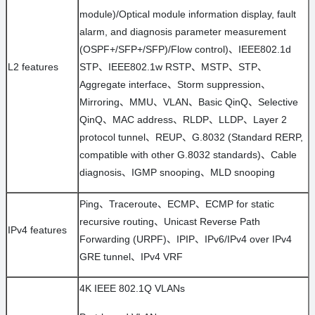
module)/Optical module information display, fault
alarm, and diagnosis parameter measurement
(OSPF+/SFP+/SFP)/Flow control)、IEEE802.1d
L2 features
STP、IEEE802.1w RSTP、MSTP、STP、
Aggregate interface、Storm suppression、
Mirroring、MMU、VLAN、Basic QinQ、Selective
QinQ、MAC address、RLDP、LLDP、Layer 2
protocol tunnel、REUP、G.8032 (Standard RERP,
compatible with other G.8032 standards)、Cable
diagnosis、IGMP snooping、MLD snooping
Ping、Traceroute、ECMP、ECMP for static
recursive routing、Unicast Reverse Path
IPv4 features
Forwarding (URPF)、IPIP、IPv6/IPv4 over IPv4
GRE tunnel、IPv4 VRF
4K IEEE 802.1Q VLANs