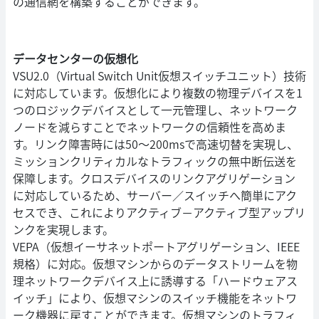
の通信網を構築することができます。
データセンターの仮想化
VSU2.0（Virtual Switch Unit仮想スイッチユニット）技術
に対応しています。仮想化により複数の物理デバイスを1
つのロジックデバイスとして一元管理し、ネットワーク
ノードを減らすことでネットワークの信頼性を高めま
す。リンク障害時には50～200msで高速切替を実現し、
ミッションクリティカルなトラフィックの無中断伝送を
保障します。クロスデバイスのリンクアグリゲーション
に対応しているため、サーバー／スイッチへ簡単にアク
セスでき、これによりアクティブ－アクティブ型アップリ
ンクを実現します。
VEPA（仮想イーサネットポートアグリゲーション、IEEE
規格）に対応。仮想マシンからのデータストリームを物
理ネットワークデバイス上に誘導する「ハードウェアス
イッチ」により、仮想マシンのスイッチ機能をネットワ
ーク機器に戻すことができます。仮想マシンのトラフィ