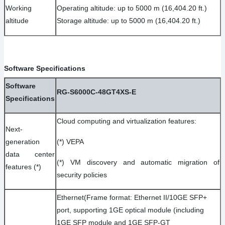
Working
Operating altitude: up to 5000 m (16,404.20 ft.)
altitude
Storage altitude: up to 5000 m (16,404.20 ft.)
Software Specifications
Software
RG-S6000C-48GT4XS-E
Specifications
Cloud computing and virtualization features:
Next-
generation
(*) VEPA
data center
(*) VM discovery and automatic migration of
features (*)
security policies
Ethernet(Frame format: Ethernet II/10GE SFP+
port, supporting 1GE optical module (including
1GE SFP module and 1GE SFP-GT