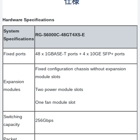
仕様
Hardware Specifications
System
RG-S6000C-48GT4XS-E
Specifications
Fixed ports
48 x 1GBASE-T ports + 4 x 10GE SFP+ ports
Fixed configuration chassis without expansion
module slots
Expansion
modules
Two power module slots
One fan module slot
Switching
256Gbps
capacity
Packet