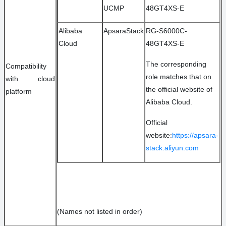
UCMP
48GT4XS-E
Alibaba
ApsaraStack
RG-S6000C-
Cloud
48GT4XS-E
The corresponding
Compatibility
role matches that on
with cloud
the official website of
platform
Alibaba Cloud.
Official
website:
https://apsara-
stack.aliyun.com
(Names not listed in order)