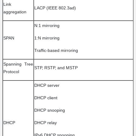
Link
LACP (IEEE 802.3ad)
aggregation
N:1 mirroring
SPAN
1:N mirroring
Traffic-based mirroring
Spanning Tree
STP, RSTP, and MSTP
Protocol
DHCP server
DHCP client
DHCP snooping
DHCP
DHCP relay
IPv6 DHCP snooping