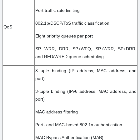
Port traffic rate limiting
802.1p/DSCP/ToS traffic classification
QoS
Eight priority queues per port
SP, WRR, DRR, SP+WFQ, SP+WRR, SP+DRR,
and RED/WRED queue scheduling
3-tuple binding (IP address, MAC address, and
port)
3-tuple binding (IPv6 address, MAC address, and
port)
MAC address filtering
Port- and MAC-based 802.1x authentication
MAC Bypass Authentication (MAB)