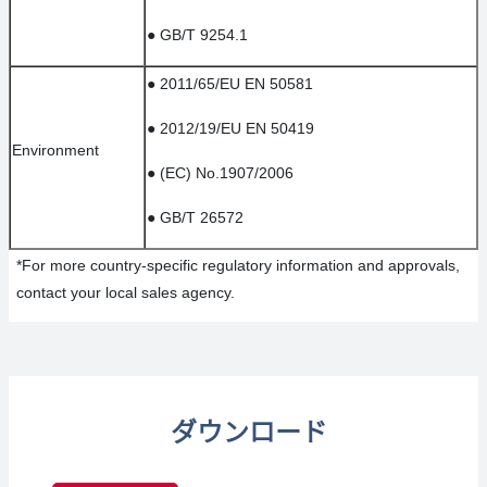
●
GB/T 9254.1
●
2011/65/EU EN 50581
●
2012/19/EU EN 50419
Environment
●
(EC) No.1907/2006
●
GB/T 26572
*For more country-specific regulatory information and approvals,
contact your local sales agency.
ダウンロード