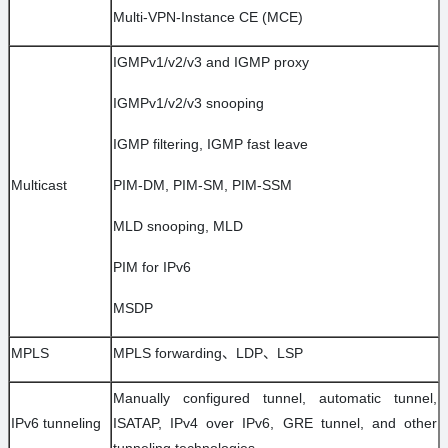
Multi-VPN-Instance CE (MCE)
IGMPv1/v2/v3 and IGMP proxy
IGMPv1/v2/v3 snooping
IGMP filtering, IGMP fast leave
Multicast
PIM-DM, PIM-SM, PIM-SSM
MLD snooping, MLD
PIM for IPv6
MSDP
MPLS
MPLS forwarding、LDP、LSP
Manually configured tunnel, automatic tunnel,
IPv6 tunneling
ISATAP, IPv4 over IPv6, GRE tunnel, and other