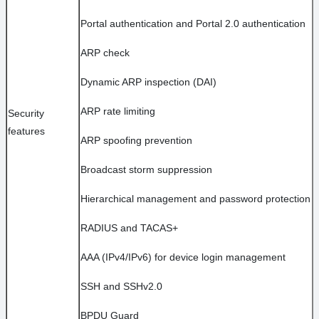
Portal authentication and Portal 2.0 authentication
ARP check
Dynamic ARP inspection (DAI)
ARP rate limiting
Security
features
ARP spoofing prevention
Broadcast storm suppression
Hierarchical management and password protection
RADIUS and TACAS+
AAA (IPv4/IPv6) for device login management
SSH and SSHv2.0
BPDU Guard