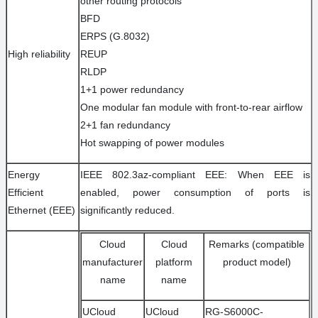
other routing protocols
BFD
ERPS (G.8032)
High reliability
REUP
RLDP
1+1 power redundancy
One modular fan module with front-to-rear airflow
2+1 fan redundancy
Hot swapping of power modules
Energy
IEEE 802.3az-compliant EEE: When EEE is
Efficient
enabled, power consumption of ports is
Ethernet (EEE)
significantly reduced.
Cloud
Cloud
Remarks (compatible
manufacturer
platform
product model)
name
name
UCloud
UCloud
RG-S6000C-