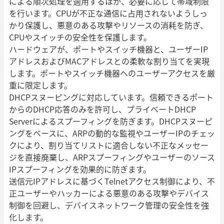
による順次処理を適用するほか、必要に応じて帯域制限
を行います。CPUが不正な通信に占用されないようしっ
かり保護し、悪意のある攻撃やリソースの消耗を防ぎ、
CPUやスイッチの安全性を保護します。
ハードウェアが、ポートやスイッチ機器と、ユーザーIP
アドレスおよびMACアドレスとの柔軟な割り当てを実現
します。ポートやスイッチ機器へのユーザーアクセスを厳
重に限定します。
DHCPスヌーピングに対応しています。信頼できるポート
からのDHCP応答のみを許可し、プライベートDHCP
Serverによるスプーフィングを防ぎます。DHCPスヌーピ
ングをベースに、ARPの動的な監視やユーザーIPのチェッ
クにより、割り当てリストに適合しない不正なメッセー
ジを直接廃棄し、ARPスプーフィングやユーザーのソース
IPスプーフィングを効果的に防ぎます。
送信元IPアドレスに基づくTelnetアクセス制御により、不
正ユーザーやハッカーによる悪意のある攻撃やデバイス
制御を回避し、デバイスネットワーク管理の安全性を強
化します。