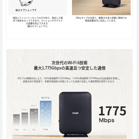
端末にケンジントンロックの穴があり、指定した場
2Wayタイプの台座で、縦置きの卓上設置と壁掛けの
所で端末をロックできます。マンションやホテルで
壁面設置両方に対応しています。
の盗難を防止できます。
*鍵はオプションです。
次世代のWi-Fi 6技術
最大1.775Gbpsの高速且つ安定した通信
802.11ax規格対応により、5GHz周波数帯で1201Mbps、2.4GHz周波数帯で574Mbpsの伝送速度を実現し、
部屋全体が高密度で、多数同時接続の状態になっても高速で安定した通信環境を提供できます。