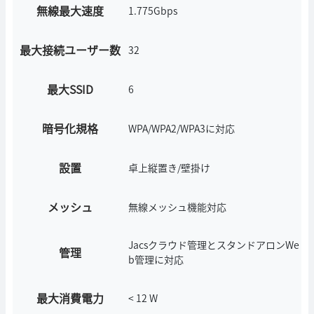
無線最大速度
1.775Gbps
最大接続ユーザー数
32
最大SSID
6
暗号化規格
WPA/WPA2/WPA3に対応
設置
卓上縦置き/壁掛け
メッシュ
無線メッシュ機能対応
Jacsクラウド管理とスタンドアロンWe
管理
b管理に対応
最大消費電力
< 12 W