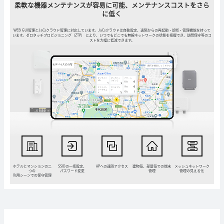
柔軟な機器メンテナンスが容易に可能、メンテナンスコストをさら
に低く
WEB GUI管理とJaCsクラウド管理に対応しています。JaCsクラウドは自動設定、遠隔からの再起動・診断・管理機能を持って
います。
ゼロタッチプロビジョニング（ZTP） により、いつでもどこでも無線ネットワークの状態を把握でき、訪問保守等のコ
ストを大幅に低減できます。
ホテルとマンションの二
SSIDの一括設定、
APへの遠隔アクセス
建物毎、部屋毎での端末
メッシュネットワーク
つの
パスワード変更
管理
管理の見える化
利用シーンでの保守管理