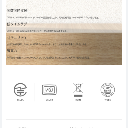
多数同時接続
OFDMA、MU-MIMO等のマルチユーザー送信技術により、同時接続可能ユーザーがWi-Fi 5の4倍に増加。
低タイムラグ
OFDMA、BSS Coloring等の技術により、遅延時間が20msまで低下。
セキュリティ
次世代無線暗号化プロトコルWPA3 Personal対応により、無線接続の安全性が大幅に向上。
省電力
TWT技術の機器のスリープやウェイクアップを通知することにより、約30%の省電力を実現。
TELEC
VCCI-B
RoHS
WEEE