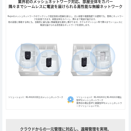
業界初のメッシュネットワーク対応、部屋全体をカバー
隅々までシームレスに電波を届けられる高性能な無線ネットワーク
Ruijieのメッシュネットワークのワンクリック設定技術は配線を減らし、広い部屋や複数階建ての建物でも、簡単にネットワー
クを拡張できます。部屋全体をカバーし、隅々まで電波が届きます。
他の部屋に移動する時にも、自動的に最も強い無線電波を選択し繋がります。ホテルやマンション等で隅々までシームレスに
電波を届けられる高性能なネットワークを提供します。
ソリューション1：RG-MA2810同士のメッシュネットワーク
ソリューション2：RG-MA2810とRG-MA2610埋込
型APのメッシュネットワーク
業界初の埋込型APと据置型APのメッシュネットワ
ークソリューションです。
クラウドからの一元管理に対応し、遠隔管理を実現、