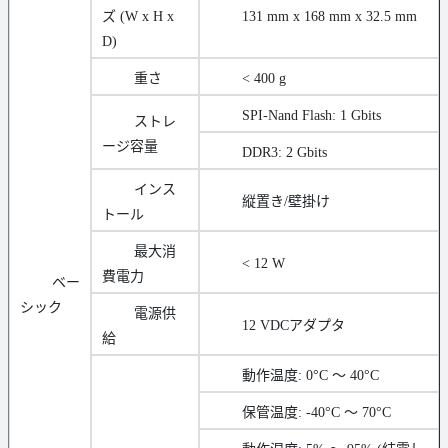
ズ (W x H x
131 mm x 168 mm x 32.5 mm
D)
重さ
< 400 g
SPI-Nand Flash: 1 Gbits
ストレ
ージ容量
DDR3: 2 Gbits
インス
縦置き/壁掛け
トール
最大消
< 12 W
費電力
ベー
シック
電源供
12 VDCアダプタ
給
動作温度: 0°C ～ 40°C
保管温度: -40°C ～ 70°C