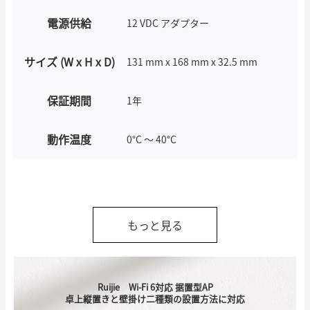
電源供給
12 VDC アダプター
サイズ (W x H x D)
131 mm x 168 mm x 32.5 mm
保証期間
1年
動作温度
0°C ～ 40°C
もっと見る
Ruijie Wi-Fi 6対応 据置型AP
卓上縦置きと壁掛け二種類の設置方法に対応