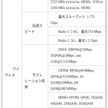
5725 MHz (a/n/ac/ax, HE80), 5150 to
5350 MHz (a/n/ac/ax, HE80)
最大スループット: 1.775
Gbps
伝送ス
ピード
Radio 1: 2.4G、最大574 Mbps
Radio 2: 5G、最大1.2 Gbps
DSSS: DBPSK@1Mbps,
DQPSK@2Mbps, and
CCK@5.5/11Mbps
ワイ
OFDM: BPSK@6/9Mbps,
モジュ
ヤレス
QPSK@12/18Mbps, 16-
レーション技
QAM@24Mbps, 64-
術
QAM@48/54Mbps
MIMO-OFDM: QPSK, 16QAM,
64QAM, 256QAM, 1024QAM