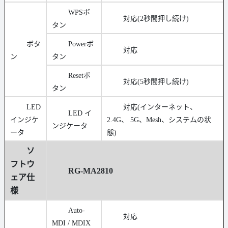
WPSボ
対応(2秒間押し続け)
タン
ボタ
Powerボ
対応
ン
タン
Resetボ
対応(5秒間押し続け)
タン
LED
対応(インターネット、
LED イ
インジケ
2.4G、 5G、Mesh、システムの状
ンジケータ
ータ
態)
ソ
フトウ
RG-MA2810
ェア仕
様
Auto-
対応
MDI / MDIX