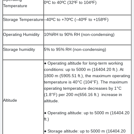
0ºC to 40ºC (32ºF to 104ºF)
Temperature
Storage Temperature
–40ºC to +70ºC (–40ºF to +158ºF)
Operating Humidity
10%RH to 90% RH (non-condensing)
Storage humidity
5% to 95% RH (non-condensing)
●
Operating altitude for long-term working
conditions: up to 5000 m (16404.20 ft.). At
1800 m (5905.51 ft.), the maximum operating
temperature is 40°C (104°F). The maximum
operating temperature decreases by 1°C
(1.8°F) per 200 m(656.16 ft.) increase in
Altitude
altitude.
●
Operating altitude: up to 5000 m (16404.20
ft.)
●
Storage altitude: up to 5000 m (16404.20