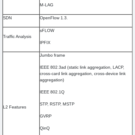
M-LAG
SDN
OpenFlow 1.3.
sFLOW
Traffic Analysis
IPFIX
Jumbo frame
IEEE 802.3ad (static link aggregation, LACP,
cross-card link aggregation, cross-device link
aggregation)
IEEE 802.1Q
STP, RSTP, MSTP
L2 Features
GVRP
QinQ