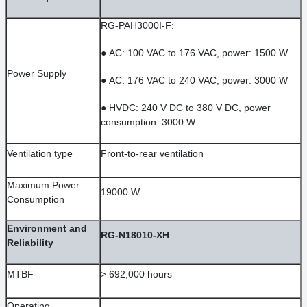
RG-PAH3000I-F:
●
AC: 100 VAC to 176 VAC, power: 1500 W
Power Supply
●
AC: 176 VAC to 240 VAC, power: 3000 W
●
HVDC: 240 V DC to 380 V DC, power
consumption: 3000 W
Ventilation type
Front-to-rear ventilation
Maximum Power
19000 W
Consumption
Environment and
RG-N18010-XH
Reliability
MTBF
> 692,000 hours
Operating