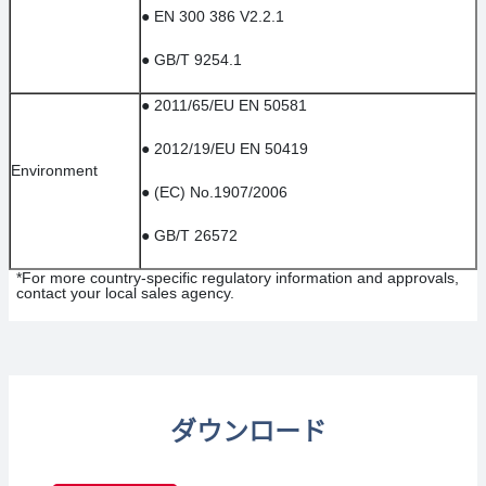
●
EN 300 386 V2.2.1
●
GB/T 9254.1
●
2011/65/EU EN 50581
●
2012/19/EU EN 50419
Environment
●
(EC) No.1907/2006
●
GB/T 26572
*For more country-specific regulatory information and approvals,
contact your local sales agency.
ダウンロード