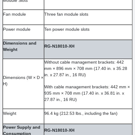
Module Slots
Fan module
Three fan module slots
Power module
Ten power module slots
Dimensions and
RG-N18010-XH
Weight
Without cable management brackets: 442
mm × 896 mm × 708 mm (17.40 in. x 35.28
in. x 27.87 in., 16 RU)
Dimensions (W × D ×
H)
With cable management brackets: 442 mm ×
935 mm × 708 mm (17.40 in. x 36.81 in. x
27.87 in., 16 RU)
Weight
96.4 kg (212.53 lbs., including the fan)
Power Supply and
RG-N18010-XH
Consumption