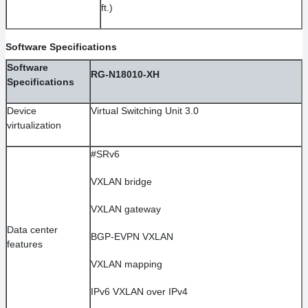
ft.)
Software Specifications
Software
RG-N18010-XH
Specifications
Device
Virtual Switching Unit 3.0
virtualization
#SRv6
VXLAN bridge
VXLAN gateway
Data center
BGP-EVPN VXLAN
features
VXLAN mapping
IPv6 VXLAN over IPv4