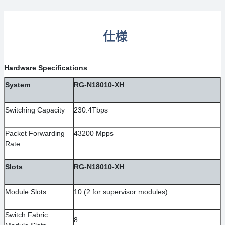
仕様
Hardware Specifications
System
RG-N18010-XH
Switching Capacity
230.4Tbps
Packet Forwarding
43200 Mpps
Rate
Slots
RG-N18010-XH
Module Slots
10 (2 for supervisor modules)
Switch Fabric
8