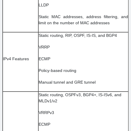
LLDP
Static MAC addresses, address filtering, and
limit on the number of MAC addresses
Static routing, RIP, OSPF, IS-IS, and BGP4
VRRP
IPv4 Features
ECMP
Policy-based routing
Manual tunnel and GRE tunnel
Static routing, OSPFv3, BGP4+, IS-ISv6, and
MLDv1/v2
VRRPv3
ECMP