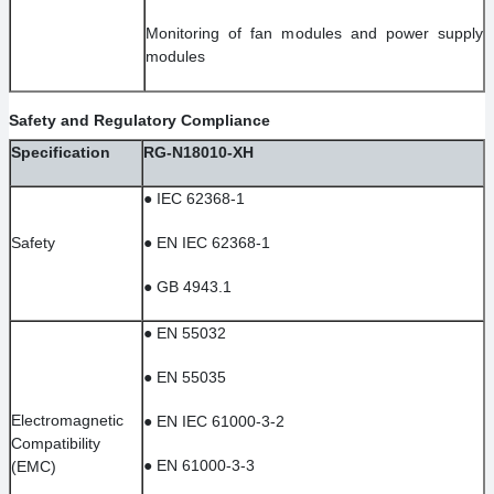
Monitoring of fan modules and power supply
modules
Safety and Regulatory Compliance
Specification
RG-N18010-XH
●
IEC 62368-1
Safety
●
EN IEC 62368-1
●
GB 4943.1
●
EN 55032
●
EN 55035
Electromagnetic
●
EN IEC 61000-3-2
Compatibility
●
EN 61000-3-3
(EMC)