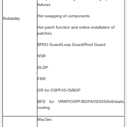
failures
Hot swapping of components
Reliability
Hot patch function and online installation of
patches
BPDU Guard/Loop Guard/Root Guard
NSR
DLDP
FRR
GR for OSPF/IS-IS/BGP
BFD for VRRP/OSPF/BGP4/ISIS/ISISv6/static
routing
MacSec