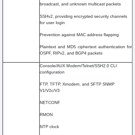
broadcast, and unknown multicast packets
SSHv2, providing encrypted security channels
for user login
Prevention against MAC address flapping
Plaintext and MD5 ciphertext authentication for
OSPF, RIPv2, and BGP4 packets
Console/AUX Modem/Telnet/SSH2.0 CLI
configuration
FTP, TFTP, Xmodem, and SFTP SNMP
V1/V2c/V3
NETCONF
RMON
NTP clock