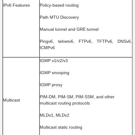
IPv6 Features
Policy-based routing
Path MTU Discovery
Manual tunnel and GRE tunnel
Pingv6, telnetv6, FTPv6, TFTPv6, DNSv6,
ICMPv6
IGMP v1/v2/v3
IGMP snooping
IGMP proxy
PIM-DM, PIM-SM, PIM-SSM, and other
Multicast
multicast routing protocols
MLDv1, MLDv2
Multicast static routing