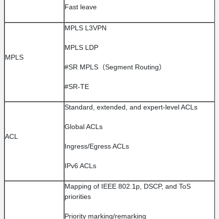
Fast leave
MPLS L3VPN
MPLS LDP
MPLS
#SR MPLS（Segment Routing）
#SR-TE
Standard, extended, and expert-level ACLs
Global ACLs
ACL
Ingress/Egress ACLs
IPv6 ACLs
Mapping of IEEE 802.1p, DSCP, and ToS
priorities
Priority marking/remarking