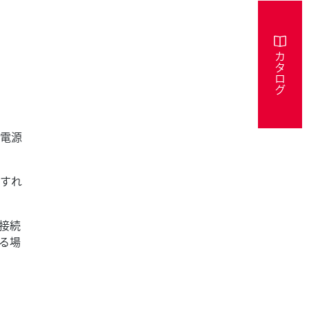
カタログ
・電源
用すれ
接続
る場