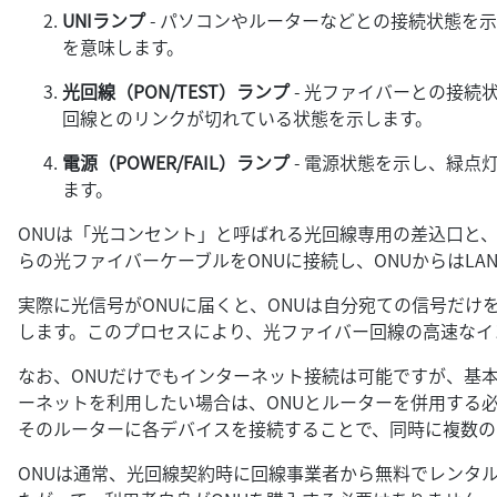
UNIランプ
- パソコンやルーターなどとの接続状態を
を意味します。
光回線（PON/TEST）ランプ
- 光ファイバーとの接続
回線とのリンクが切れている状態を示します。
電源（POWER/FAIL）ランプ
- 電源状態を示し、緑点
ます。
ONUは「光コンセント」と呼ばれる光回線専用の差込口と
らの光ファイバーケーブルをONUに接続し、ONUからはL
実際に光信号がONUに届くと、ONUは自分宛ての信号だ
します。このプロセスにより、光ファイバー回線の高速なイ
なお、ONUだけでもインターネット接続は可能ですが、基
ーネットを利用したい場合は、ONUとルーターを併用する
そのルーターに各デバイスを接続することで、同時に複数の
ONUは通常、光回線契約時に回線事業者から無料でレンタ