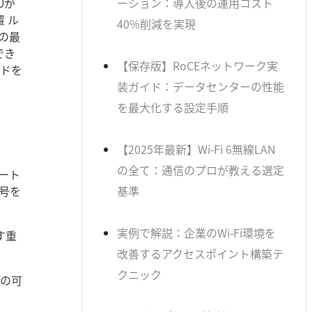
Uが
ーション：導入後の運用コスト
 ル
40%削減を実現
の最
でき
【保存版】RoCEネットワーク実
イドを
装ガイド：データセンターの性能
を最大化する設定手順
【2025年最新】Wi-Fi 6無線LAN
の全て：通信のプロが教える選定
マート
号を
基準
実例で解説：企業のWi-Fi環境を
す重
改善するアクセスポイント構築テ
クニック
障の可