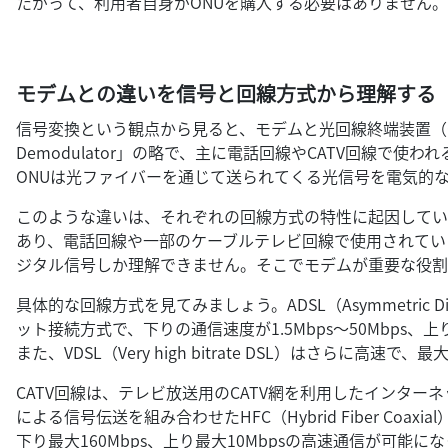
たがって、利用者自身がONUを購入する必要はありません。
モデムとの違いを信号と回線方式から理解する
信号変換という観点から見ると、モデムと光回線終端装置（ON
Demodulator」の略で、主に電話回線やCATV回線で
ONUは光ファイバーを通じて送られてくる光信号を電気的
このような違いは、それぞれの回線方式の特性に起因してい
あり、電話回線や一部のケーブルテレビ回線で使用されてい
ジタル信号しか理解できません。そこでモデムが重要な役割
具体的な回線方式を見てみましょう。ADSL（Asymmetric Dig
ット接続方式で、下りの通信速度が1.5Mbps～50Mbps、上
また、VDSL（Very high bitrate DSL）はさらに高速
CATV回線は、テレビ放送用のCATV網を利用したインタ
による信号伝送を組み合わせたHFC（Hybrid Fiber Co
下り最大160Mbps、上り最大10Mbpsの高速通信が可能に