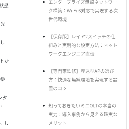
エンタープライズ無線ネットワー
状態
ク構築：Wi-Fi 6対応で実現する次
世代環境
は光
【保存版】レイヤ2スイッチの仕
味し
組みと実践的な設定方法：ネット
ワークエンジニア直伝
トか
【専門家監修】埋込型APの選び
中継
方：快適な無線環境を実現する設
置のコツ
ンタ
し、
知っておきたいミニOLTの本当の
実力：導入事例から見える確実な
。し
メリット