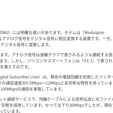
U）には明確な違いがあります。モデムは「Modulator
使われるアナログ信号をデジタル信号に相互変換する装置です。一方
なデジタル信号に変換します。
ます。アナログ信号は波線グラフで表されるような連続する信
ます。しかし、パソコンやスマートフォンは「0と1」で表され
を果たすのです。
ital Subscriber Line）は、既存の電話回線を利用したイン
りの通信速度が0.5Mbps～12Mbpsと非対称な特性を持ってい
で、最大100Mbpsの通信を実現しています。
ーネット接続サービスで、同軸ケーブルによる信号伝送と光ファイ
axial）形態を採用しています。かつては下り30Mbpsでしたが、現
なっています。