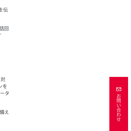
を伝
話回
す
に対
ンを
ータ
お問い合わせ
も備え