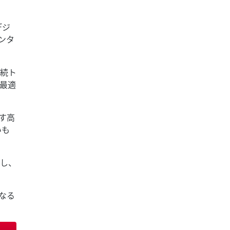
デジ
ンタ
接続ト
最適
す高
いも
し、
なる